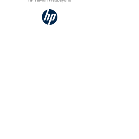
HP Taiwan WellBeyond
這封明信片將於一年後寄到：
112 台北市北投區石牌路一段39巷133
弄1號1樓