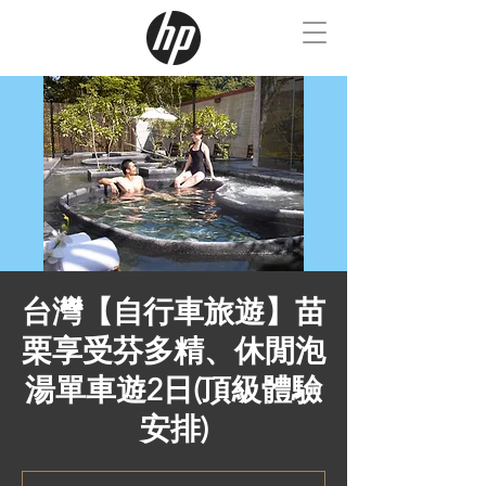
台灣【自行車旅遊】苗
栗享受芬多精、休閒泡
湯單車遊2日(頂級體驗
安排)